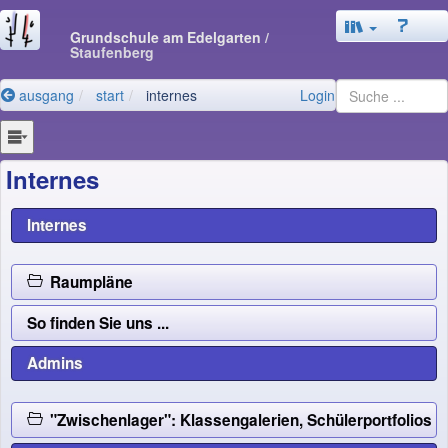
Grundschule am Edelgarten
/
Staufenberg
ausgang
start
internes
Login
Internes
Internes
Raumpläne
So finden Sie uns ...
Admins
"Zwischenlager": Klassengalerien, Schülerportfolio